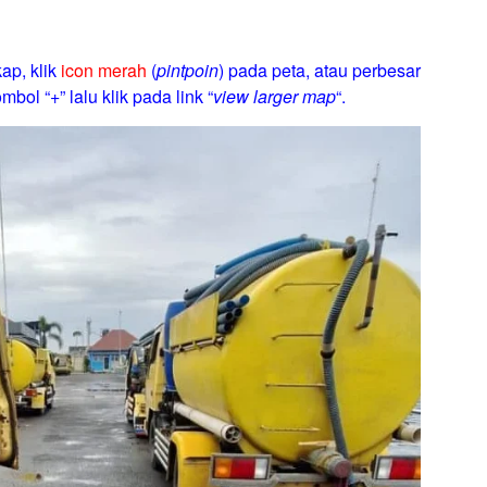
ap, klik
icon merah
(
pintpoin
) pada peta, atau perbesar
mbol “+” lalu klik pada link “
view larger map
“.