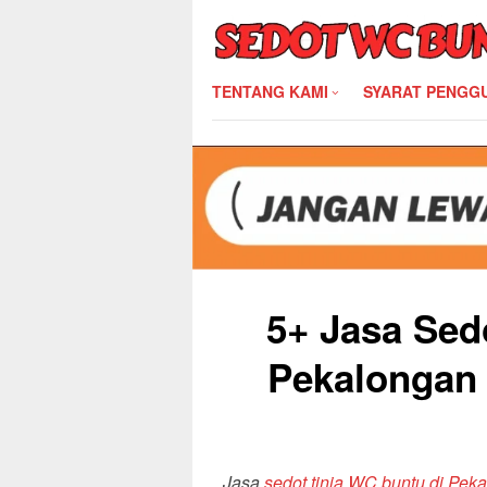
Skip
to
content
TENTANG KAMI
SYARAT PENGG
5+ Jasa Sed
Pekalongan 
Jasa
sedot tinja WC buntu di Pek