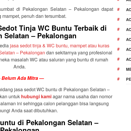
umbat di Pekalongan Selatan – Pekalongan dapat
A
g mampet, penuh dan tersumbat.
AC
edot Tinja WC Buntu Terbaik di
AC
 Selatan – Pekalongan
AC
yedia
jasa sedot tinja & WC buntu, mampet atau kuras
AC
Selatan – Pekalongan
dan sekitarnya yang profesional
neka masalah WC atau saluran yang buntu di rumah
A
Anda.
M
 Belum Ada Mitra —
P
bidang jasa sedot WC buntu di Pekalongan Selatan –
kan untuk
hubungi kami
agar nama usaha dan nomor
alaman ini sehingga calon pelanggan bisa langsung
ngi Anda saat dibutuhkan.
untu di Pekalongan Selatan –
Pekalongan