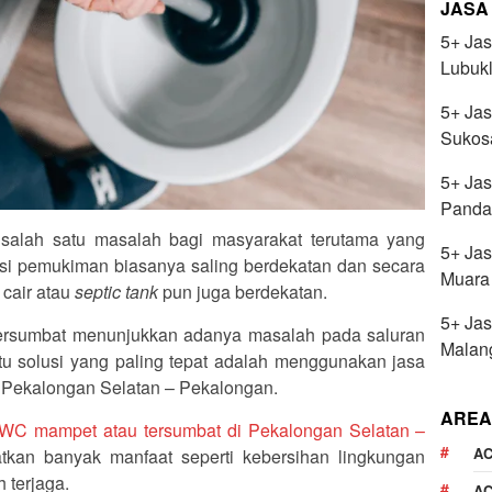
JASA
5+ Jas
Lubukl
5+ Jas
Sukos
5+ Jas
Panda
 salah satu masalah bagi masyarakat terutama yang
5+ Jas
okasi pemukiman biasanya saling berdekatan dan secara
Muara
 cair atau
septic tank
pun juga berdekatan.
5+ Jas
rsumbat menunjukkan adanya masalah pada saluran
Malan
u solusi yang paling tepat adalah menggunakan jasa
 Pekalongan Selatan – Pekalongan.
AREA
a WC mampet atau tersumbat di Pekalongan Selatan –
AC
kan banyak manfaat seperti kebersihan lingkungan
 terjaga.
AC