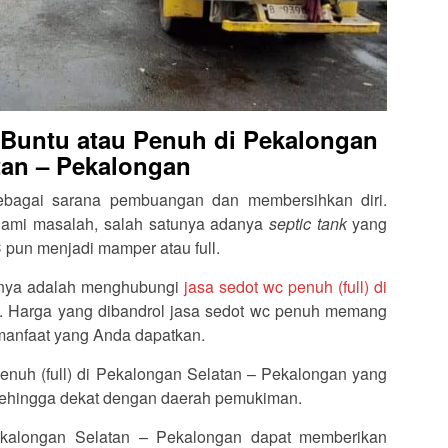
 Buntu atau Penuh di Pekalongan
tan – Pekalongan
bagai sarana pembuangan dan membersihkan diri.
alami masalah, salah satunya adanya
septic tank
yang
pun menjadi mamper atau full.
satunya adalah menghubungi
jasa sedot wc penuh (full) di
. Harga yang dibandrol jasa sedot wc penuh memang
manfaat yang Anda dapatkan.
nuh (full) di Pekalongan Selatan – Pekalongan yang
s sehingga dekat dengan daerah pemukiman.
Pekalongan Selatan – Pekalongan dapat memberikan