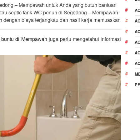
egedong – Mempawah untuk Anda yang butuh bantuan
A
tau septic tank WC penuh di Segedong – Mempawah
tih dengan biaya terjangkau dan hasil kerja memuaskan
AC
AC
C buntu di Mempawah
juga perlu mengetahui informasi
AC
AC
A
M
P