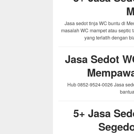
M
Jasa sedot tinja WC buntu di 
masalah WC mampet atau septic 
yang terlatih dengan b
Jasa Sedot W
Mempawah
Hub 0852-9524-0026 Jasa sed
bantu
5+ Jasa Sed
Seged