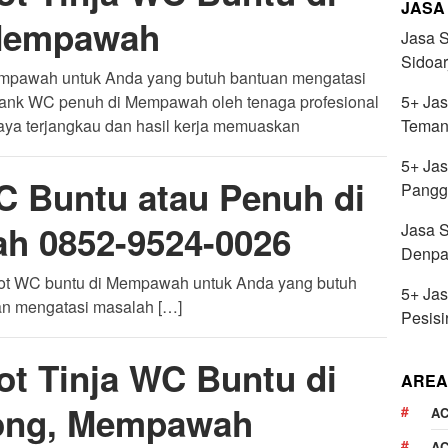
JASA
empawah
Jasa 
Sidoar
Mempawah untuk Anda yang butuh bantuan mengatasi
tank WC penuh di Mempawah oleh tenaga profesional
5+ Jas
iaya terjangkau dan hasil kerja memuaskan
Teman
5+ Ja
C Buntu atau Penuh di
Pangg
 0852-9524-0026
Jasa 
Denpa
ot WC buntu di Mempawah untuk Anda yang butuh
5+ Jas
an mengatasi masalah […]
Pesisi
ot Tinja WC Buntu di
AREA
ong, Mempawah
AC
AC