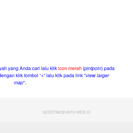
yah yang Anda cari lalu klik
icon merah
(
pintpoin
) pada
engan klik tombol “+” lalu klik pada link "
view larger
map
".
SEDOTWCBUNTU.WEB.ID