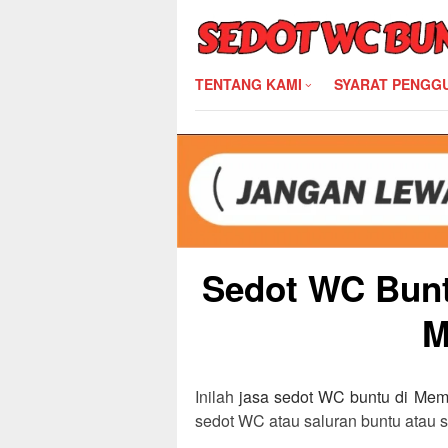
Skip
to
content
TENTANG KAMI
SYARAT PENGG
Sedot WC Bunt
M
Inilah
jasa sedot WC buntu di Me
sedot WC atau saluran buntu atau 