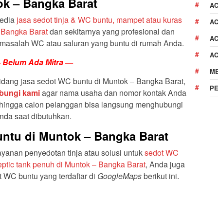
k – Bangka Barat
AC
yedia
jasa sedot tinja & WC buntu, mampet atau kuras
AC
 Bangka Barat
dan sekitarnya yang profesional dan
AC
masalah WC atau saluran yang buntu di rumah Anda.
A
 Belum Ada Mitra —
M
idang jasa sedot WC buntu di Muntok – Bangka Barat,
P
bungi kami
agar nama usaha dan nomor kontak Anda
ehingga calon pelanggan bisa langsung menghubungi
nda saat dibutuhkan.
ntu di Muntok – Bangka Barat
anan penyedotan tinja atau solusi untuk
sedot WC
tic tank penuh di Muntok – Bangka Barat
, Anda juga
 WC buntu yang terdaftar di
GoogleMaps
berikut ini.