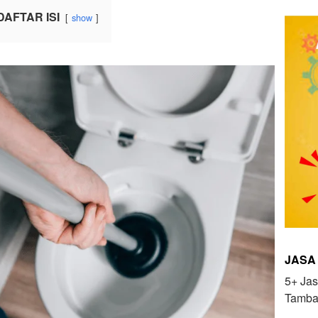
DAFTAR ISI
show
JASA
5+ Jas
Tamba