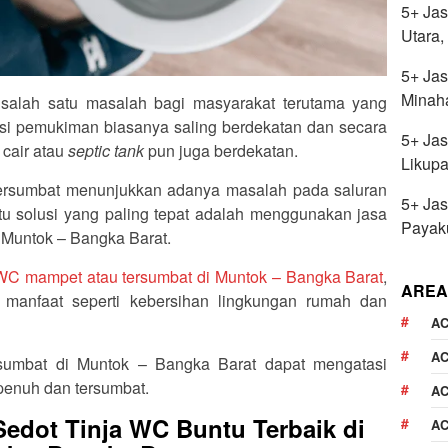
5+ Jas
Utara
5+ Jas
Minah
 salah satu masalah bagi masyarakat terutama yang
okasi pemukiman biasanya saling berdekatan dan secara
5+ Jas
 cair atau
septic tank
pun juga berdekatan.
Likupa
rsumbat menunjukkan adanya masalah pada saluran
5+ Jas
u solusi yang paling tepat adalah menggunakan jasa
Payak
 Muntok – Bangka Barat.
a WC mampet atau tersumbat di Muntok – Bangka Barat
,
AREA
anfaat seperti kebersihan lingkungan rumah dan
AC
AC
umbat di Muntok – Bangka Barat dapat mengatasi
penuh dan tersumbat.
A
edot Tinja WC Buntu Terbaik di
AC