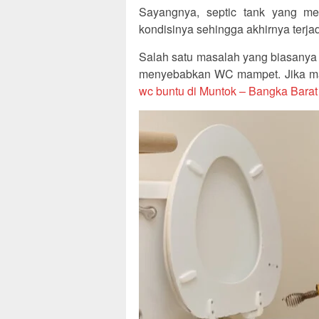
Sayangnya, septic tank yang mem
kondisinya sehingga akhirnya terja
Salah satu masalah yang biasanya t
menyebabkan WC mampet. Jika mas
wc buntu di Muntok – Bangka Barat