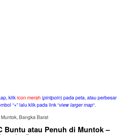
ap, klik
icon merah
(
pintpoin
) pada peta, atau perbesar
mbol “+” lalu klik pada link “
view larger map
“.
C Buntu atau Penuh di Muntok –