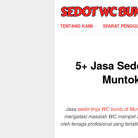
Skip
to
content
TENTANG KAMI
SYARAT PENGG
5+ Jasa Sed
Muntok
Jasa
sedot tinja WC buntu di Mu
mengatasi masalah WC mampet at
oleh tenaga profesional yang terla