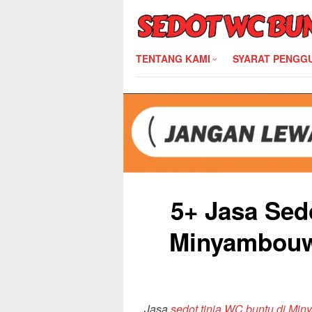
Skip
to
content
TENTANG KAMI
SYARAT PENGG
5+ Jasa Sed
Minyambouw
Jasa
sedot tinja WC buntu di Mi