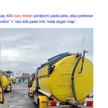
ap, klik
icon merah
(
pintpoin
) pada peta, atau perbesar
mbol “+” lalu klik pada link “
view larger map
“.