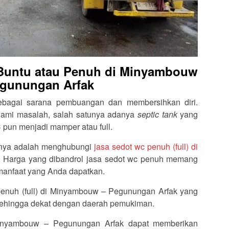
 Buntu atau Penuh di Minyambouw
egunungan Arfak
bagai sarana pembuangan dan membersihkan diri.
alami masalah, salah satunya adanya
septic tank
yang
pun menjadi mamper atau full.
satunya adalah menghubungi
jasa sedot wc penuh (full) di
. Harga yang dibandrol jasa sedot wc penuh memang
manfaat yang Anda dapatkan.
enuh (full) di Minyambouw – Pegunungan Arfak yang
s sehingga dekat dengan daerah pemukiman.
Minyambouw – Pegunungan Arfak dapat memberikan