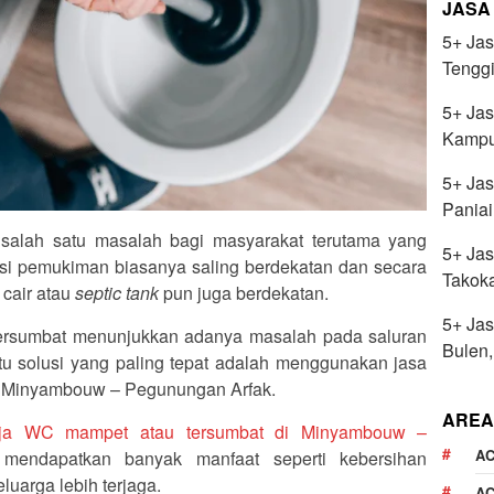
JASA
5+ Jas
Tenggi
5+ Jas
Kampu
5+ Jas
Paniai
 salah satu masalah bagi masyarakat terutama yang
5+ Jas
okasi pemukiman biasanya saling berdekatan dan secara
Takoka
 cair atau
septic tank
pun juga berdekatan.
5+ Jas
rsumbat menunjukkan adanya masalah pada saluran
Bulen
u solusi yang paling tepat adalah menggunakan jasa
i Minyambouw – Pegunungan Arfak.
AREA
inja WC mampet atau tersumbat di Minyambouw –
AC
mendapatkan banyak manfaat seperti kebersihan
uarga lebih terjaga.
AC