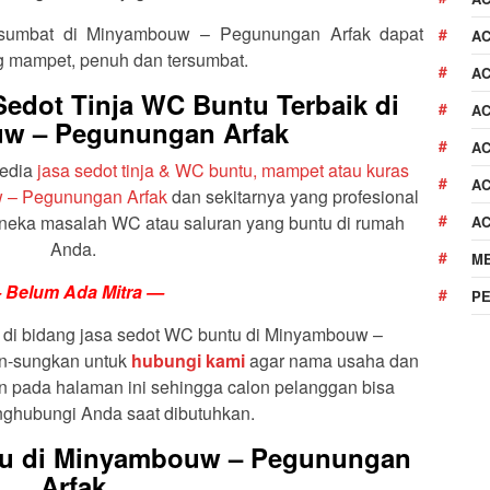
sumbat di Minyambouw – Pegunungan Arfak dapat
A
g mampet, penuh dan tersumbat.
AC
edot Tinja WC Buntu Terbaik di
AC
w – Pegunungan Arfak
AC
yedia
jasa sedot tinja & WC buntu, mampet atau kuras
AC
 – Pegunungan Arfak
dan sekitarnya yang profesional
neka masalah WC atau saluran yang buntu di rumah
A
Anda.
M
 Belum Ada Mitra —
P
 di bidang jasa sedot WC buntu di Minyambouw –
n-sungkan untuk
hubungi kami
agar nama usaha dan
 pada halaman ini sehingga calon pelanggan bisa
ghubungi Anda saat dibutuhkan.
tu di Minyambouw – Pegunungan
Arfak