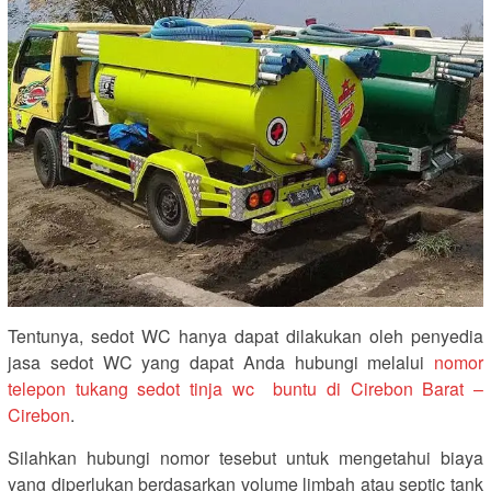
Tentunya, sedot WC hanya dapat dilakukan oleh penyedia
jasa sedot WC yang dapat Anda hubungi melalui
nomor
telepon tukang sedot tinja wc buntu di Cirebon Barat –
Cirebon
.
Silahkan hubungi nomor tesebut untuk mengetahui biaya
yang diperlukan berdasarkan volume limbah atau septic tank