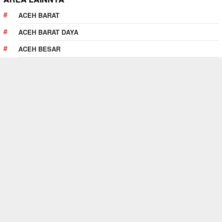
ACEH BARAT
ACEH BARAT DAYA
ACEH BESAR
ACEH JAYA
ACEH SELATAN
ACEH SINGKIL
ACEH TAMIANG
ACEH TENGAH
MEMPAWAH
PEKANBARU