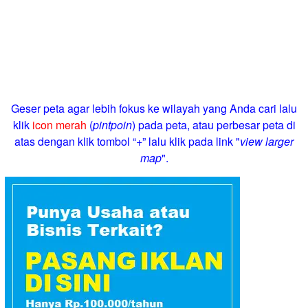
Geser peta agar lebih fokus ke wilayah yang Anda cari lalu
klik
icon merah
(
pintpoin
) pada peta, atau perbesar peta di
atas dengan klik tombol “+” lalu klik pada link "
view larger
map
".